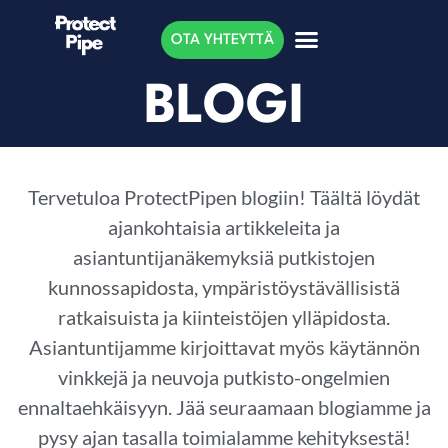
OTA YHTEYTTÄ
BLOGI
Tervetuloa ProtectPipen blogiin! Täältä löydät
ajankohtaisia artikkeleita ja
asiantuntijanäkemyksiä putkistojen
kunnossapidosta, ympäristöystävällisistä
ratkaisuista ja kiinteistöjen ylläpidosta.
Asiantuntijamme kirjoittavat myös käytännön
vinkkejä ja neuvoja putkisto-ongelmien
ennaltaehkäisyyn. Jää seuraamaan blogiamme ja
pysy ajan tasalla toimialamme kehityksestä!