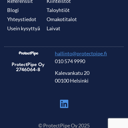
Referenssit
Kiinteistöt
Blogi
Taloyhtiöt
Yhteystiedot
Omakotitalot
Usein kysyttyä
Laivat
hallinto@protectpipe.fi
010 574 9990
ProtectPipe Oy
2746064-8
Kalevankatu 20
00100 Helsinki
© ProtectPipe Oy 2025