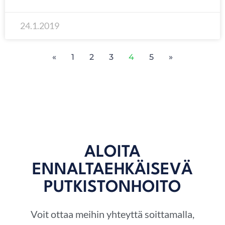
24.1.2019
«
1
2
3
4
5
»
ALOITA
ENNALTAEHKÄISEVÄ
PUTKISTONHOITO
Voit ottaa meihin yhteyttä soittamalla,