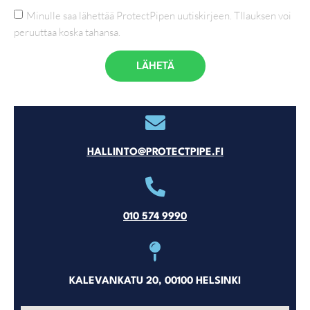
Minulle saa lähettää ProtectPipen uutiskirjeen. TIlauksen voi
peruuttaa koska tahansa.
LÄHETÄ
HALLINTO@PROTECTPIPE.FI
010 574 9990
KALEVANKATU 20, 00100 HELSINKI