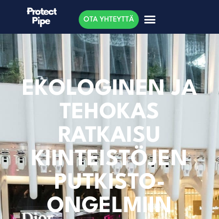
OTA YHTEYTTÄ
EKOLOGINEN JA
TEHOKAS
RATKAISU
KIINTEISTÖJEN
PUTKISTO-
ONGELMIIN