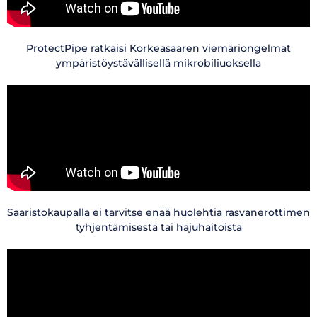
ProtectPipe ratkaisi Korkeasaaren viemäriongelmat
ympäristöystävällisellä mikrobiliuoksella
Saaristokaupalla ei tarvitse enää huolehtia rasvanerottimen
tyhjentämisestä tai hajuhaitoista