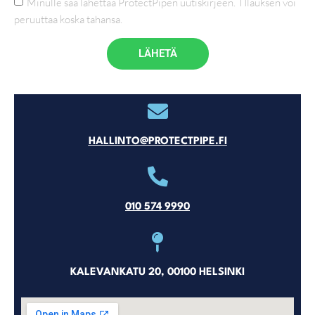
Minulle saa lähettää ProtectPipen uutiskirjeen. TIlauksen voi
peruuttaa koska tahansa.
LÄHETÄ
HALLINTO@PROTECTPIPE.FI
010 574 9990
KALEVANKATU 20, 00100 HELSINKI