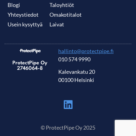
Blogi
Taloyhtiöt
Yhteystiedot
Omakotitalot
Usein kysyttyä
Laivat
hallinto@protectpipe.fi
010 574 9990
ProtectPipe Oy
2746064-8
Kalevankatu 20
00100 Helsinki
© ProtectPipe Oy 2025