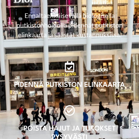
Ennaltaehkäisevällä biologisella
putkistonhoidolla pidennät putkiston
elinkaarta ja säästät kustannuksissa.
PIDENNÄ PUTKISTON ELINKAARTA
POISTA HAJUT JA TUKOKSET
PYSYVÄSTI