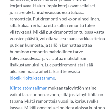
korjattavaa. Halutuimpia koteja ovat sellaiset,
joissa ei ole lähitulevaisuudessa tulossa
remontteja. Putkiremontin pelko on aiheellinen,
sillä kukaan ei halua että kallis remontti tulee
yllätyksenä. Mikäli putkiremontti on tulossa vasta
vuosien päästä, voi olla vaikea saada tarkkaa tietoa
putkien kunnosta, ja tällöin kannattaa ottaa
huomioon remontin mahdollinen tarve
tulevaisuudessa, ja varautua mahdollisiin
lisäkustannuksiin. Lue putkiremontista lisää
aikaisemmasta aihetta käsittelevästä
blogikirjoituksestamme
.
Kiinteistömaailman
mukaan taloyhtiön maine
vaikuttaa asunnon arvoon, sillä jos taloyhtiöllä on
tapana lykätä remontteja vuosilla, korjausvelka
kasvaa. Mikäli ongelmia ei hoideta ajoissa kuntoon,