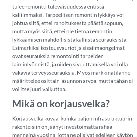
tulee remontti tulevaisuudessa entistä
kalliimmaksi. Tarpeellisen remontin lykkäys voi
johtua siitä, ettei rahoituksesta päästä sopuun,
mutta myös siitä, ettei ole tietoa remontin
lykkäämisen mahdollisista kalliista seurauksista.
Esimerkiksi kosteusvauriot ja sisäilmaongelmat
ovat seurauksia remontointi tarpeiden
laiminlyönnistä, ja niiden sivuuttamisella voi olla
vakavia terveysseurauksia. Myös markkinatilanne
määrittelee osittain asunnon arvoa, mutta tähän ei
voi itse juuri vaikuttaa.
Mikä on korjausvelka?
Korjausvelka kuvaa, kuinka paljon infrastruktuurin
rakenteisiin on jäänyt investoimatta rahaa
menneinä vuosina, jotta ne olisivat edelleen käytön