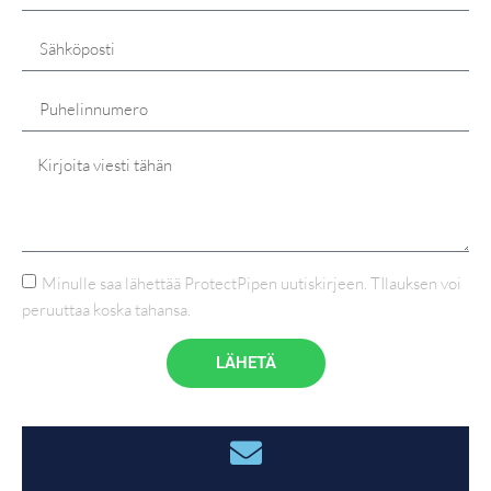
Minulle saa lähettää ProtectPipen uutiskirjeen. TIlauksen voi
peruuttaa koska tahansa.
LÄHETÄ