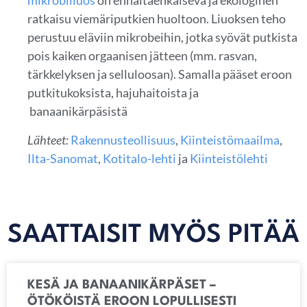
mikrobiliuos
on ennaltaehkäisevä ja ekologinen
ratkaisu viemäriputkien huoltoon. Liuoksen teho
perustuu eläviin mikrobeihin, jotka syövät putkista
pois kaiken orgaanisen jätteen (mm. rasvan,
tärkkelyksen ja selluloosan). Samalla pääset eroon
putkitukoksista, hajuhaitoista ja
banaanikärpäsistä
Lähteet:
Rakennusteollisuus
,
Kiinteistömaailma
,
Ilta-Sanomat
,
Kotitalo-lehti
ja
Kiinteistölehti
SAATTAISIT MYÖS PITÄÄ
KESÄ JA BANAANIKÄRPÄSET –
ÖTÖKÖISTÄ EROON LOPULLISESTI