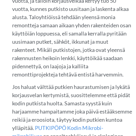
vuotta, ja tällöin korjausvelkaa kertyy tuo 50
vuotta, kunnes putkisto uusitaan ja laskenta alkaa
alusta. Taloyhtiöissä tehdään yleensä monia
remontteja samaan aikaan yhden rakenteiden osan
käyttöiän loppuessa, eli samalla kerralla pyritään
uusimaan putket, sähköt, ikkunat ja muut
rakenteet. Mikäli putkistojen, jotka ovat yleensä
rakennusten heikoin lenkki, käyttöikää saadaan
pidennettyä, on laajoja ja kalliita
remonttiprojekteja tehtävä entistä harvemmin.
Jos haluat välttää putkien haurastumisen ja lykätä
korjausvelan kertymistä, suosittelemme että pidät
kodin putkista huolta. Samasta syystä kuin
harjaamme hampaitamme joka päivä estääksemme
reikiä ja eroosiota, täytyy kodin putkien kuntoa
ylläpitää.
PUTKIPÖPÖ Kodin Mikrobi-