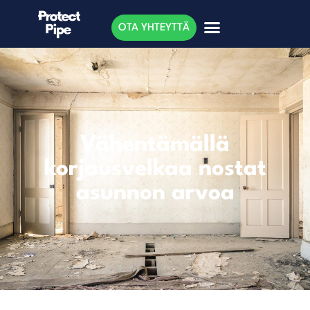
OTA YHTEYTTÄ
Vähentämällä
korjausvelkaa nostat
asunnon arvoa