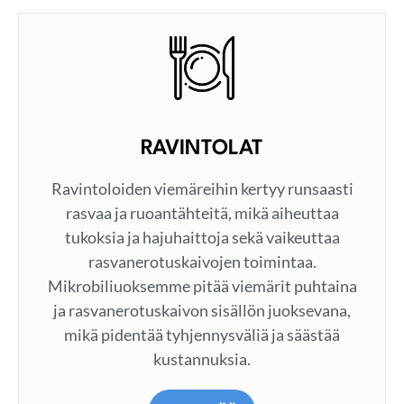
RAVINTOLAT
Ravintoloiden viemäreihin kertyy runsaasti
rasvaa ja ruoantähteitä, mikä aiheuttaa
tukoksia ja hajuhaittoja sekä vaikeuttaa
rasvanerotuskaivojen toimintaa.
Mikrobiliuoksemme pitää viemärit puhtaina
ja rasvanerotuskaivon sisällön juoksevana,
mikä pidentää tyhjennysväliä ja säästää
kustannuksia.