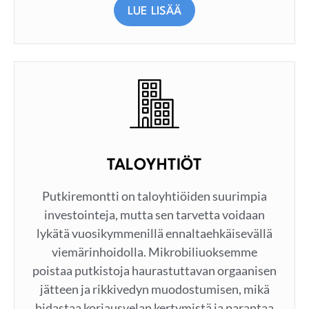
LUE LISÄÄ
TALOYHTIÖT
Putkiremontti on taloyhtiöiden suurimpia
investointeja, mutta sen tarvetta voidaan
lykätä vuosikymmenillä ennaltaehkäisevällä
viemärinhoidolla. Mikrobiliuoksemme
poistaa putkistoja haurastuttavan orgaanisen
jätteen ja rikkivedyn muodostumisen, mikä
hidastaa korjausvelan kertymistä ja parantaa