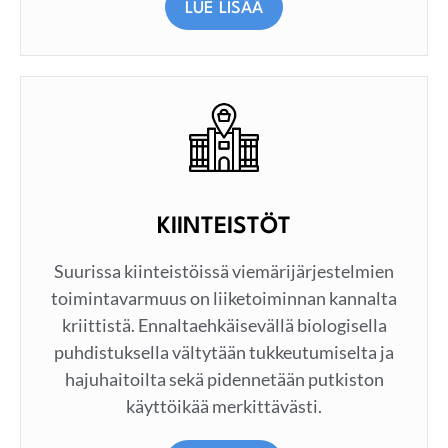
LUE LISÄÄ
KIINTEISTÖT
Suurissa kiinteistöissä viemärijärjestelmien
toimintavarmuus on liiketoiminnan kannalta
kriittistä. Ennaltaehkäisevällä biologisella
puhdistuksella vältytään tukkeutumiselta ja
hajuhaitoilta sekä pidennetään putkiston
käyttöikää merkittävästi.