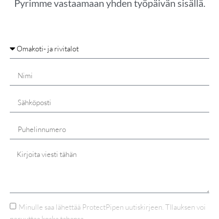
Pyrimme vastaamaan yhden työpäivän sisällä.
Minulle saa lähettää ProtectPipen uutiskirjeen. TIlauksen voi
peruuttaa koska tahansa.