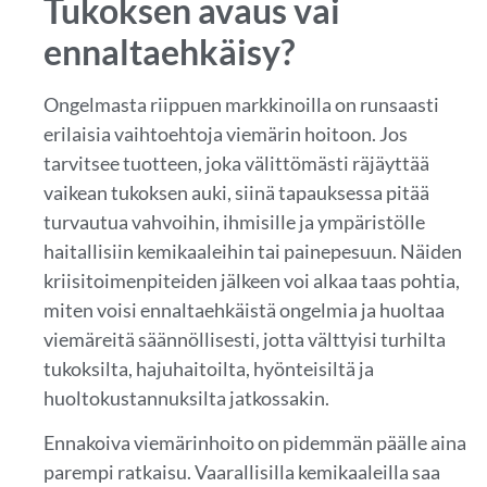
Tukoksen avaus vai
ennaltaehkäisy?
Ongelmasta riippuen markkinoilla on runsaasti
erilaisia vaihtoehtoja viemärin hoitoon. Jos
tarvitsee tuotteen, joka välittömästi räjäyttää
vaikean tukoksen auki, siinä tapauksessa pitää
turvautua vahvoihin, ihmisille ja ympäristölle
haitallisiin kemikaaleihin tai painepesuun. Näiden
kriisitoimenpiteiden jälkeen voi alkaa taas pohtia,
miten voisi ennaltaehkäistä ongelmia ja huoltaa
viemäreitä säännöllisesti, jotta välttyisi turhilta
tukoksilta, hajuhaitoilta, hyönteisiltä ja
huoltokustannuksilta jatkossakin.
Ennakoiva viemärinhoito on pidemmän päälle aina
parempi ratkaisu. Vaarallisilla kemikaaleilla saa