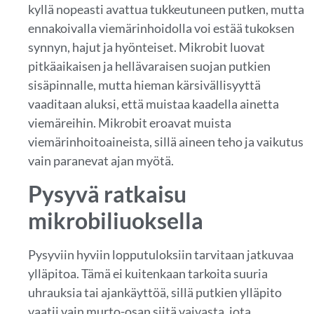
kyllä nopeasti avattua tukkeutuneen putken, mutta
ennakoivalla viemärinhoidolla voi estää tukoksen
synnyn, hajut ja hyönteiset. Mikrobit luovat
pitkäaikaisen ja hellävaraisen suojan putkien
sisäpinnalle, mutta hieman kärsivällisyyttä
vaaditaan aluksi, että muistaa kaadella ainetta
viemäreihin. Mikrobit eroavat muista
viemärinhoitoaineista, sillä aineen teho ja vaikutus
vain paranevat ajan myötä.
Pysyvä ratkaisu
mikrobiliuoksella
Pysyviin hyviin lopputuloksiin tarvitaan jatkuvaa
ylläpitoa. Tämä ei kuitenkaan tarkoita suuria
uhrauksia tai ajankäyttöä, sillä putkien ylläpito
vaatii vain murto-osan siitä vaivasta, jota