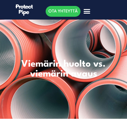
OTA YHTEYTTÄ
Viemärin huolto vs.
viemärin avaus