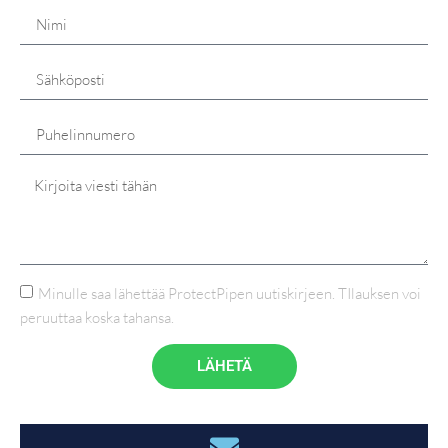
Minulle saa lähettää ProtectPipen uutiskirjeen. TIlauksen voi
peruuttaa koska tahansa.
LÄHETÄ