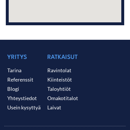
YRITYS
RATKAISUT
Tarina
Ravintolat
Referenssit
Kiinteistöt
Blogi
Taloyhtiöt
Yhteystiedot
Omakotitalot
Usein kysyttyä
Laivat