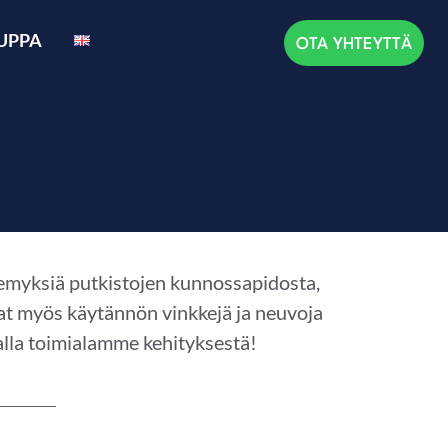
UPPA
OTA YHTEYTTÄ
äkemyksiä putkistojen kunnossapidosta,
avat myös käytännön vinkkejä ja neuvoja
lla toimialamme kehityksestä!