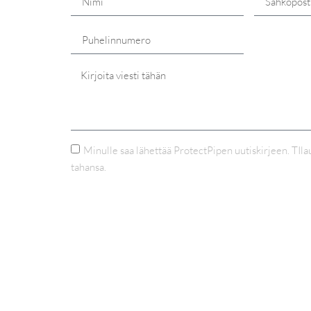
Minulle saa lähettää ProtectPipen uutiskirjeen. TIl
tahansa.