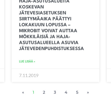
HAJA-ASUTUSALUEITA
KOSKEVAN
JÄTEVESIASETUKSEN
SIIRTYMÄAIKA PÄÄTTYI
LOKAKUUN LOPUSSA –
MIKROBIT VOIVAT AUTTAA
MÖKKILÄISIÄ JA HAJA-
ASUTUSALUEELLA ASUVIA
JÄTEVEDENPUHDISTUKSESSA
LUE LISÄÄ »
7.11.2019
«
1
2
3
4
5
»