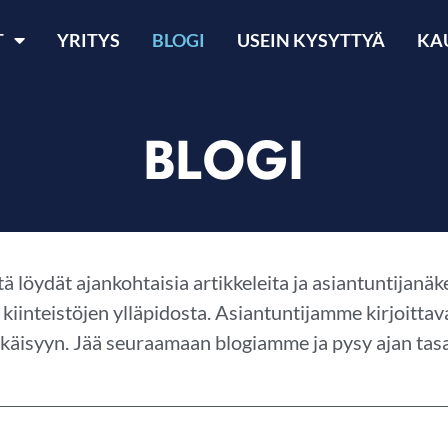
T
YRITYS
BLOGI
USEIN KYSYTTYÄ
KA
BLOGI
tä löydät ajankohtaisia artikkeleita ja asiantuntijan
a kiinteistöjen ylläpidosta. Asiantuntijamme kirjoitt
käisyyn. Jää seuraamaan blogiamme ja pysy ajan tasa