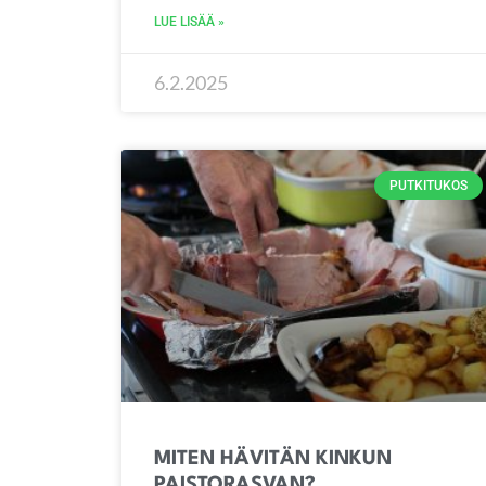
LUE LISÄÄ »
6.2.2025
PUTKITUKOS
MITEN HÄVITÄN KINKUN
PAISTORASVAN?