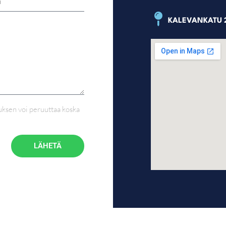
KALEVANKATU 2
auksen voi peruuttaa koska
LÄHETÄ