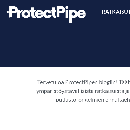
RATKAISU
Tervetuloa ProtectPipen blogiin! Tääl
ympäristöystävällisistä ratkaisuista j
putkisto-ongelmien ennaltaeh