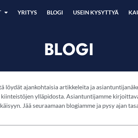
T
YRITYS
BLOGI
USEIN KYSYTTYÄ
KA
BLOGI
tä löydät ajankohtaisia artikkeleita ja asiantuntijan
a kiinteistöjen ylläpidosta. Asiantuntijamme kirjoitt
käisyyn. Jää seuraamaan blogiamme ja pysy ajan tasa