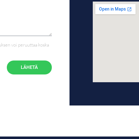
auksen voi peruuttaa koska
LÄHETÄ