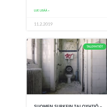
LUE LISÄÄ »
11.2.2019
TALOYHTIÖT
SUOMEN SURKEIN TALOYHTIÖ –