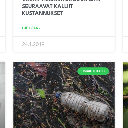
SEURAAVAT KALLIIT
KUSTANNUKSET
LUE LISÄÄ »
24.1.2019
OMAKOTITALO