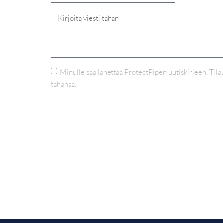
Minulle saa lähettää ProtectPipen uutiskirjeen. TIl
tahansa.