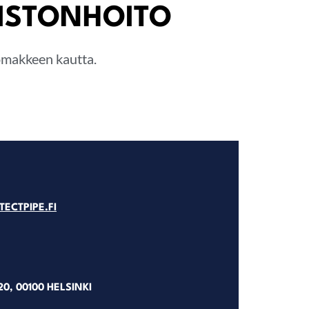
KISTONHOITO
lomakkeen kautta.
ECTPIPE.FI
0, 00100 HELSINKI