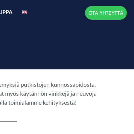
UPPA
OTA YHTEYTTÄ
äkemyksiä putkistojen kunnossapidosta,
avat myös käytännön vinkkejä ja neuvoja
lla toimialamme kehityksestä!