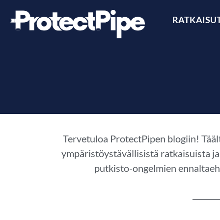
RATKAISU
Tervetuloa ProtectPipen blogiin! Tääl
ympäristöystävällisistä ratkaisuista j
putkisto-ongelmien ennaltaeh