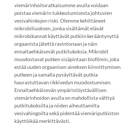
viemärinhoitoratkaisumme avulla voidaan
poistaa viemärin tukkeutumisesta johtuvien
vesivahinkojen riski. Olemme kehittäneet
mikrobiliuoksen, jonka sisältämät elävät
mikrobikannat käyttävät putkiin kerääntynyttä
orgaanista jätettä ravintonaan ja näin
ennaltaehkäisevät putkitukoksia. Mikrobit
muodostavat putken sisäpintaan biofilmin, joka
estää uuden orgaanisen aineksen kiinnittymisen
putkeen ja samalla pysäyttävät putkia
haurastuttavan rikkivedyn muodostumisen.
Ennaltaehkäisevän ympäristöystävällisen
viemärinhoidon avulla on mahdollista välttyä
putkitukoksilta ja niiden aiheuttamilta
vesivahingoilta sekä pidentää viemäriputkiston
käyttöikää merkittävästi.