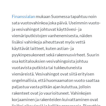
Finanssialan
mukaan Suomessa tapahtuu noin
sata vuotovahinkoa joka päivä. Useimmin vuoto-
ja vesivahingot johtuvat käyttövesi- ja
viemäriputkistojen vanhenemisesta, näiden
lisäksi vahinkoja aiheuttavat myös vettä
käyttävät laitteet, kuten astian- ja
pyykinpesukoneet sekä rakennusvirheet. Suurin
osa kotitalouksien vesivahingoista johtuu
vuotavista putkista tai tukkeutuneista
viemäreistä. Vesivahingot ovat siitä erityisen
ongelmallisia, että huomaamaton vuoto saattaa
paljastua vasta pitkän ajan kuluttua, jolloin
rakenteet ovat jo vaurioituneet. Vahinkojen
korjaaminen ja rakenteiden kuivattaminen ovat
lisäksi aika vieviä ja kalliita prosesseja. Pienetkin