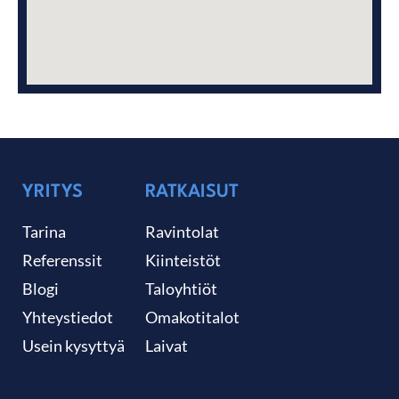
YRITYS
RATKAISUT
Tarina
Ravintolat
Referenssit
Kiinteistöt
Blogi
Taloyhtiöt
Yhteystiedot
Omakotitalot
Usein kysyttyä
Laivat