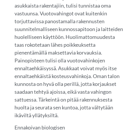
asukkaista rakentajiin, tulisi tunnistaa oma
vastuunsa. Vuotovahingot ovat kuitenkin
torjuttavissa panostamalla rakennusten
suunnitelmalliseen kunnossapitoon ja laitteiden
huolelliseen käyttöön. Huolimattomuudesta
taas rokotetaan lähes poikkeuksetta
pienentämällä maksettavia korvauksia.
Painopisteen tulisi olla vuotovahinkojen
ennaltaehkäisyssä. Asukkaat voivat myös itse
ennaltaehkäistä kosteusvahinkoja. Oman talon
kunnosta on hyvä olla perillä, jotta korjaukset
saadaan tehtyä ajoissa, eikä vasta vahingon
sattuessa. Tärkeintä on pitää rakennuksesta
huolta ja seurata sen kuntoa, jotta vältytään
ikäviltä yllätyksiltä.
Ennakoivan biologisen