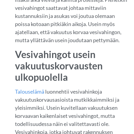
vesivahingot saattavat johtaa mittaviin
kustannuksiin ja asukas voi joutua olemaan
poissa kotoaan pitkiäkin aikoja. Usein myös
ajatellaan, että vakuutus korvaa vesivahingon,
mutta yllättävän usein joudutaan pettymään.
Vesivahingot usein
vakuutuskorvausten
ulkopuolella
Talouselämä
luonnehtii vesivahinkoja
vakuutuskorvausasioista mutkikkaimmiksi ja
yleisimmiksi. Usein kuvitellaan vakuutuksen
korvaavan kaikenlaiset vesivahingot, mutta
todellisuudessa näin ei valitettavasti ole.
Vesivahinkoja, jotka johtuvat rakennuksen