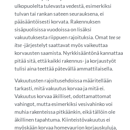
ulkopuolelta tulevasta vedestä, esimerkiksi
tulvan tai rankan sateen seurauksena, ei
pääsääntöisesti korvata. Rakennuksen
sisäpuolisissa vuodoissa on lisäksi
vakuutuksesta riippuen rajoituksia. Omat
tee se
itse
-järjestelyt saattavat myös vaikeuttaa
korvausten saamista. Nyrkkisääntönä kannattaa
pitää sitä, että kaikki rakennus- ja korjaustyöt
tulisi aina teettää pätevällä ammattilaisella.
Vakuutusten rajoitusehdoissa määritellään
tarkasti, mitä vakuutus korvaa ja mitä ei.
Vakuutus korvaa äkilliset, odottamattomat
vahingot, mutta esimerkiksi vesivahinko voi
muhia rakenteissa pitkäänkin, eikä tällöin ole
äkillinen tapahtuma. Kiinteistövakuutus ei
myöskään korvaa homevaurion korjauskuluja,