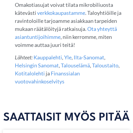
Omakotiasujat voivat tilata mikrobiliuosta
kätevästi
verkkokaupastamme
. Taloyhtiöille ja
ravintoloille tarjoamme asiakkaan tarpeiden
mukaan räätälöityjä ratkaisuja.
Ota yhteyttä
asiantuntijoihimme
, niin kerromme, miten
voimme auttaa juuri teitä!
Lähteet:
Kauppalehti
,
Yle
,
Ilta-Sanomat
,
Helsingin Sanomat
,
Talouselämä
,
Taloustaito
,
Kotitalolehti
ja
Finanssialan
vuotovahinkoselvitys
SAATTAISIT MYÖS PITÄÄ