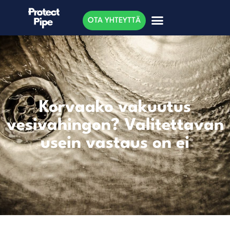
OTA YHTEYTTÄ
Korvaako vakuutus
vesivahingon? Valitettavan
usein vastaus on ei