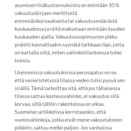
asumisen lisäkustannuksista on enintään 10 %
vakuutuskirjaan merkitystä
enimmäiskorvauksesta tai vakuutusmäärästä
kuukaudessa ja niitä maksetaan enintään kuuden
kuukauden ajalta. Vakuutussopimusten pikku
präntti kannattaakin syynätä tarkkaan läpi, jotta
on kartalla siitä, miten vahinkotilanteessa tulee
toimia.
Useimmissa vakuutuksissa perusajatus on se,
että vesieristetyssä tilassa veden tulisi pysyä sen
sisällä. Tämä tarkoittaa sitä, että jos tällaisessa
tilassa sattuu kosteusvahinko, ei vakuutus sitä
korvaa, sillä tällöin rakenteissa on vikaa.
Suomelan artikkelissa kerrotaankin, että
vuotovahinkoja, jotka eivät mene vakuutukseen
piikkiin, sattuu melko paljon. Jos vanhoissa