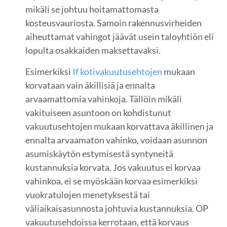
mikäli se johtuu hoitamattomasta
kosteusvauriosta. Samoin rakennusvirheiden
aiheuttamat vahingot jäävät usein taloyhtiön eli
lopulta osakkaiden maksettavaksi.
Esimerkiksi
If kotivakuutusehtojen
mukaan
korvataan vain äkillisiä ja ennalta
arvaamattomia vahinkoja. Tällöin mikäli
vakituiseen asuntoon on kohdistunut
vakuutusehtojen mukaan korvattava äkillinen ja
ennalta arvaamaton vahinko, voidaan asunnon
asumiskäytön estymisestä syntyneitä
kustannuksia korvata. Jos vakuutus ei korvaa
vahinkoa, ei se myöskään korvaa esimerkiksi
vuokratulojen menetyksestä tai
väliaikaisasunnosta johtuvia kustannuksia. OP
vakuutusehdoissa kerrotaan, että korvaus