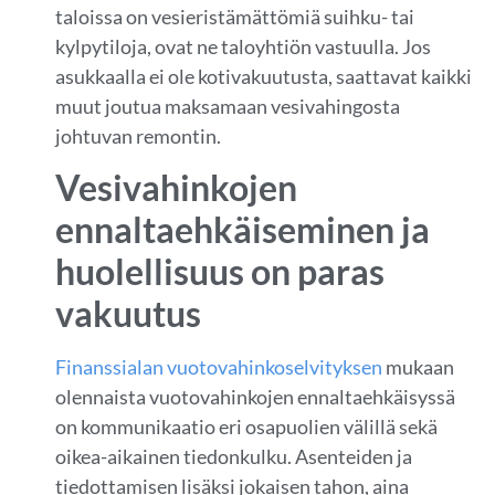
taloissa on vesieristämättömiä suihku- tai
kylpytiloja, ovat ne taloyhtiön vastuulla. Jos
asukkaalla ei ole kotivakuutusta, saattavat kaikki
muut joutua maksamaan vesivahingosta
johtuvan remontin.
Vesivahinkojen
ennaltaehkäiseminen ja
huolellisuus on paras
vakuutus
Finanssialan vuotovahinkoselvityksen
mukaan
olennaista vuotovahinkojen ennaltaehkäisyssä
on kommunikaatio eri osapuolien välillä sekä
oikea-aikainen tiedonkulku. Asenteiden ja
tiedottamisen lisäksi jokaisen tahon, aina