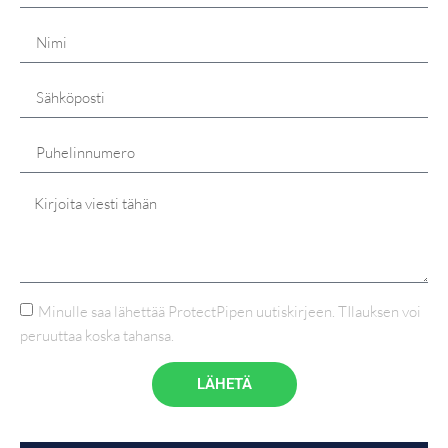
Minulle saa lähettää ProtectPipen uutiskirjeen. TIlauksen voi
peruuttaa koska tahansa.
LÄHETÄ