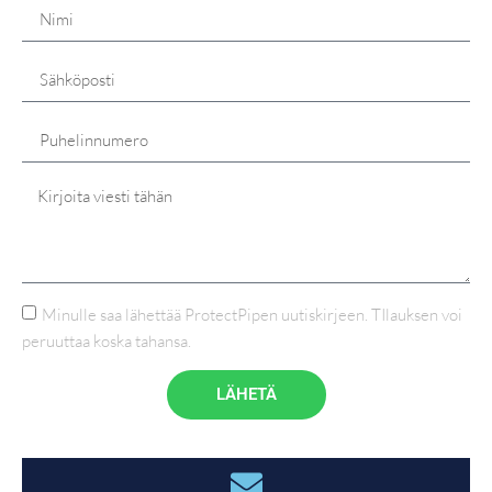
Minulle saa lähettää ProtectPipen uutiskirjeen. TIlauksen voi
peruuttaa koska tahansa.
LÄHETÄ