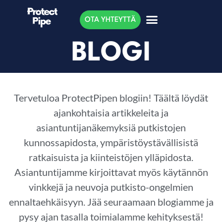
OTA YHTEYTTÄ
BLOGI
Tervetuloa ProtectPipen blogiin! Täältä löydät
ajankohtaisia artikkeleita ja
asiantuntijanäkemyksiä putkistojen
kunnossapidosta, ympäristöystävällisistä
ratkaisuista ja kiinteistöjen ylläpidosta.
Asiantuntijamme kirjoittavat myös käytännön
vinkkejä ja neuvoja putkisto-ongelmien
ennaltaehkäisyyn. Jää seuraamaan blogiamme ja
pysy ajan tasalla toimialamme kehityksestä!