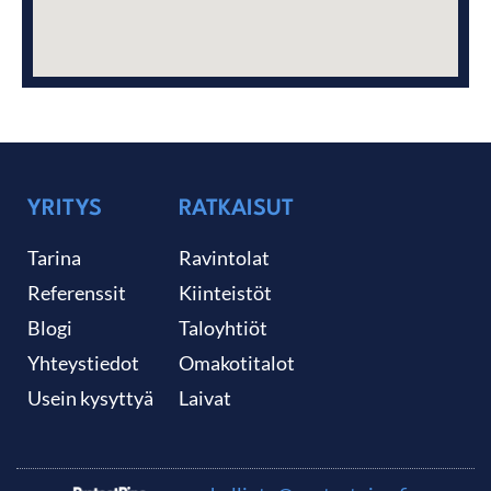
YRITYS
RATKAISUT
Tarina
Ravintolat
Referenssit
Kiinteistöt
Blogi
Taloyhtiöt
Yhteystiedot
Omakotitalot
Usein kysyttyä
Laivat