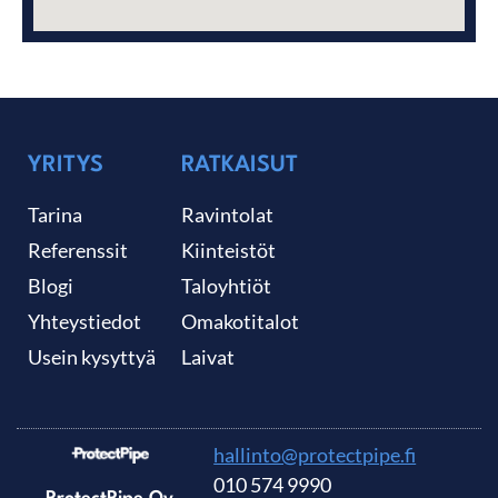
YRITYS
RATKAISUT
Tarina
Ravintolat
Referenssit
Kiinteistöt
Blogi
Taloyhtiöt
Yhteystiedot
Omakotitalot
Usein kysyttyä
Laivat
hallinto@protectpipe.fi
010 574 9990