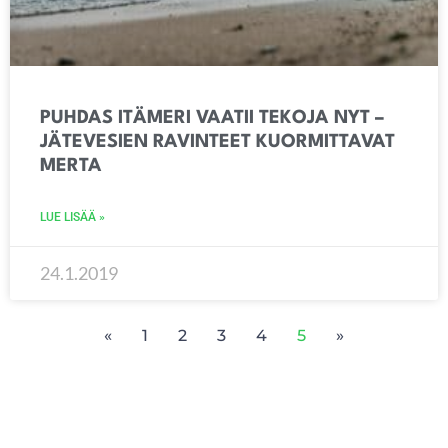
PUHDAS ITÄMERI VAATII TEKOJA NYT –
JÄTEVESIEN RAVINTEET KUORMITTAVAT
MERTA
LUE LISÄÄ »
24.1.2019
«
1
2
3
4
5
»