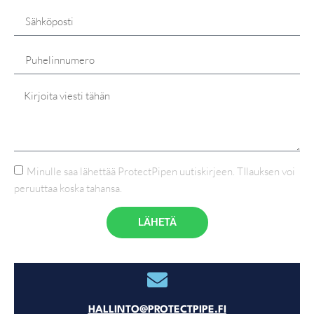
Minulle saa lähettää ProtectPipen uutiskirjeen. TIlauksen voi
peruuttaa koska tahansa.
LÄHETÄ
HALLINTO@PROTECTPIPE.FI