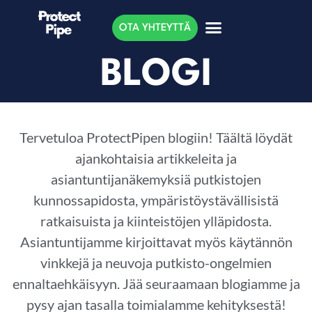
OTA YHTEYTTÄ
BLOGI
Tervetuloa ProtectPipen blogiin! Täältä löydät
ajankohtaisia artikkeleita ja
asiantuntijanäkemyksiä putkistojen
kunnossapidosta, ympäristöystävällisistä
ratkaisuista ja kiinteistöjen ylläpidosta.
Asiantuntijamme kirjoittavat myös käytännön
vinkkejä ja neuvoja putkisto-ongelmien
ennaltaehkäisyyn. Jää seuraamaan blogiamme ja
pysy ajan tasalla toimialamme kehityksestä!