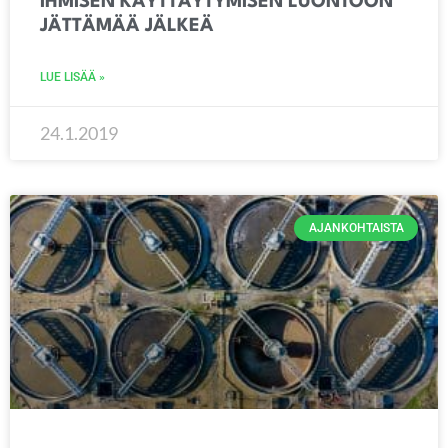
IHMISEN KÄYTTÄYTYMISEN LUONTOON
JÄTTÄMÄÄ JÄLKEÄ
LUE LISÄÄ »
24.1.2019
AJANKOHTAISTA