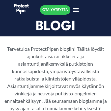
OTA YHTEYTTÄ
BLOGI
Tervetuloa ProtectPipen blogiin! Täältä löydät
ajankohtaisia artikkeleita ja
asiantuntijanäkemyksiä putkistojen
kunnossapidosta, ympäristöystävällisistä
ratkaisuista ja kiinteistöjen ylläpidosta.
Asiantuntijamme kirjoittavat myös käytännön
vinkkejä ja neuvoja putkisto-ongelmien
ennaltaehkäisyyn. Jää seuraamaan blogiamme ja
pysy ajan tasalla toimialamme kehityksestä!