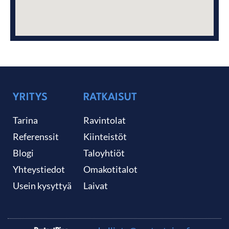
YRITYS
RATKAISUT
Tarina
Ravintolat
Referenssit
Kiinteistöt
Blogi
Taloyhtiöt
Yhteystiedot
Omakotitalot
Usein kysyttyä
Laivat