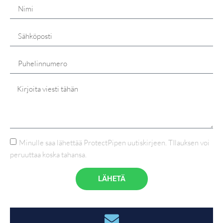
Minulle saa lähettää ProtectPipen uutiskirjeen. TIlauksen voi
peruuttaa koska tahansa.
LÄHETÄ