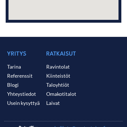
YRITYS
RATKAISUT
Tarina
Ravintolat
Referenssit
Kiinteistöt
Blogi
Taloyhtiöt
Yhteystiedot
Omakotitalot
Usein kysyttyä
Laivat