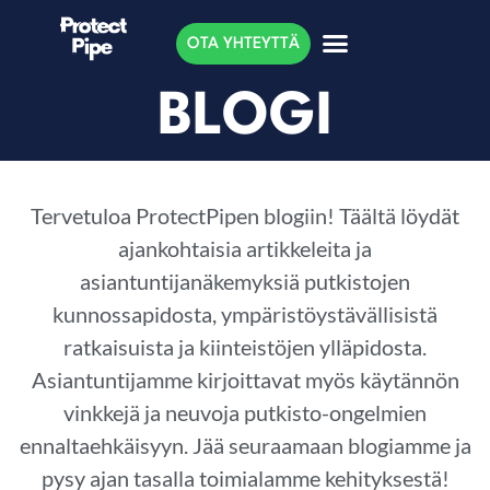
OTA YHTEYTTÄ
BLOGI
Tervetuloa ProtectPipen blogiin! Täältä löydät
ajankohtaisia artikkeleita ja
asiantuntijanäkemyksiä putkistojen
kunnossapidosta, ympäristöystävällisistä
ratkaisuista ja kiinteistöjen ylläpidosta.
Asiantuntijamme kirjoittavat myös käytännön
vinkkejä ja neuvoja putkisto-ongelmien
ennaltaehkäisyyn. Jää seuraamaan blogiamme ja
pysy ajan tasalla toimialamme kehityksestä!