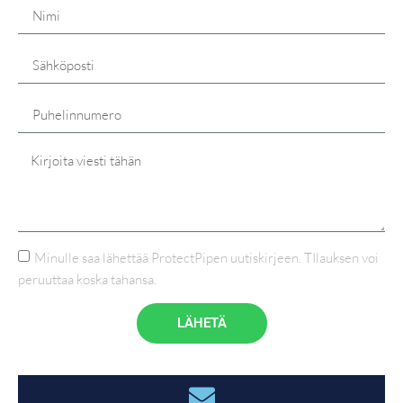
Minulle saa lähettää ProtectPipen uutiskirjeen. TIlauksen voi
peruuttaa koska tahansa.
LÄHETÄ