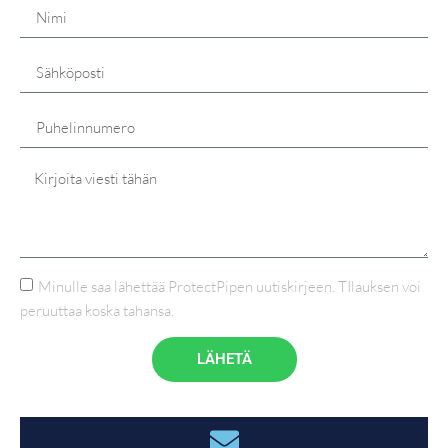
Minulle saa lähettää ProtectPipen uutiskirjeen. TIlauksen voi
peruuttaa koska tahansa.
LÄHETÄ