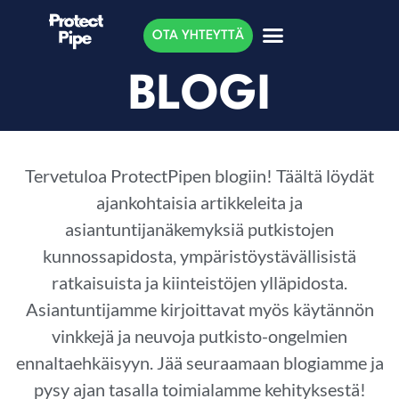
OTA YHTEYTTÄ
BLOGI
Tervetuloa ProtectPipen blogiin! Täältä löydät
ajankohtaisia artikkeleita ja
asiantuntijanäkemyksiä putkistojen
kunnossapidosta, ympäristöystävällisistä
ratkaisuista ja kiinteistöjen ylläpidosta.
Asiantuntijamme kirjoittavat myös käytännön
vinkkejä ja neuvoja putkisto-ongelmien
ennaltaehkäisyyn. Jää seuraamaan blogiamme ja
pysy ajan tasalla toimialamme kehityksestä!