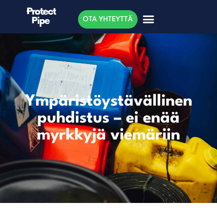
OTA YHTEYTTÄ
Ympäristöystävällinen
puhdistus – ei enää
myrkkyjä viemäriin