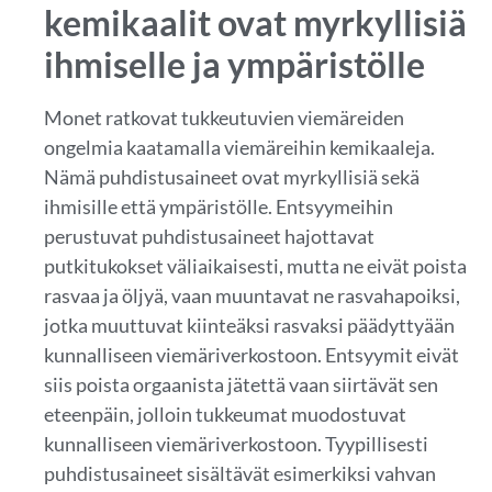
kemikaalit ovat myrkyllisiä
ihmiselle ja ympäristölle
Monet ratkovat tukkeutuvien viemäreiden
ongelmia kaatamalla viemäreihin kemikaaleja.
Nämä puhdistusaineet ovat myrkyllisiä sekä
ihmisille että ympäristölle. Entsyymeihin
perustuvat puhdistusaineet hajottavat
putkitukokset väliaikaisesti, mutta ne eivät poista
rasvaa ja öljyä, vaan muuntavat ne rasvahapoiksi,
jotka muuttuvat kiinteäksi rasvaksi päädyttyään
kunnalliseen viemäriverkostoon. Entsyymit eivät
siis poista orgaanista jätettä vaan siirtävät sen
eteenpäin, jolloin tukkeumat muodostuvat
kunnalliseen viemäriverkostoon. Tyypillisesti
puhdistusaineet sisältävät esimerkiksi vahvan