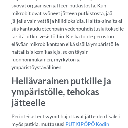
syövät orgaanisen jätteen putkistosta. Kun
mikrobit ovat syöneet jätteen putkistosta, jää
jäljelle vain vettä ja hiilidioksidia. Haitta-aineita ei
siis kantaudu eteenpäin vedenpuhdistuslaitokselle
ja sitä pitkin vesistöihin. Koska tuote perustuu
elävään mikrobikantaan eikä sisällä ympäristölle
haitallisia kemikaaleja, se on täysin
luonnonmukainen, myrkytön ja
ympäristöystävällinen.
Hellävarainen putkille ja
ympäristölle, tehokas
jätteelle
Perinteiset entsyymit hajottavat jätteiden lisäksi
myös putkia, mutta uusi
PUTKIPÖPÖ Kodin