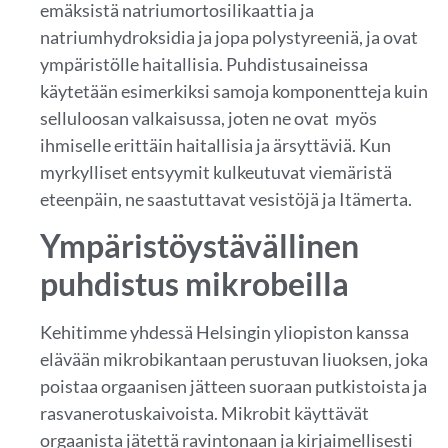
emäksistä natriumortosilikaattia ja
natriumhydroksidia ja jopa polystyreeniä, ja ovat
ympäristölle haitallisia. Puhdistusaineissa
käytetään esimerkiksi samoja komponentteja kuin
selluloosan valkaisussa, joten ne ovat myös
ihmiselle erittäin haitallisia ja ärsyttäviä. Kun
myrkylliset entsyymit kulkeutuvat viemäristä
eteenpäin, ne saastuttavat vesistöjä ja Itämerta.
Ympäristöystävällinen
puhdistus mikrobeilla
Kehitimme yhdessä Helsingin yliopiston kanssa
elävään mikrobikantaan perustuvan liuoksen, joka
poistaa orgaanisen jätteen suoraan putkistoista ja
rasvanerotuskaivoista. Mikrobit käyttävät
orgaanista jätettä ravintonaan ja kirjaimellisesti