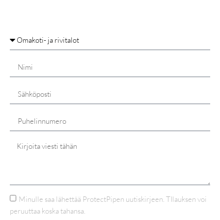
Minulle saa lähettää ProtectPipen uutiskirjeen. TIlauksen voi
peruuttaa koska tahansa.