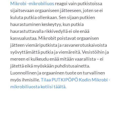
Mikrobi -mikrobiliuos
reagoi vain putkistoissa
sijaitsevaan orgaaniseen jätteeseen, joten se ei
kuluta putkia ollenkaan. Sen sijaan putkien
haurastuminen keskeytyy, kun putkia
haurastuttavalla rikkivedyllä ei ole enää
kasvualustaa. Mikrobit poistavat orgaanisen
jätteen viemäriputkista ja rasvanerotuskaivoista
syövyttämättä putkia ja viemäreitä. Vesistöihin ja
mereen ei kulkeudu enää mitään vaarallista – ei
jätettä eikä myöskään puhdistusainetta.
Luonnollinen ja orgaaninen tuote on turvallinen
myös ihmisille.
Tilaa
PUTKIPÖPÖ Kodin Mikrobi -
mikrobiliuosta
kotiisi täältä.