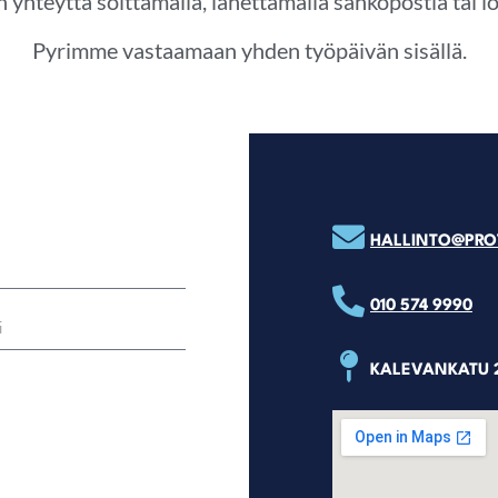
n yhteyttä soittamalla, lähettämällä sähköpostia tai 
Pyrimme vastaamaan yhden työpäivän sisällä.
HALLINTO@PROT
010 574 9990
KALEVANKATU 2