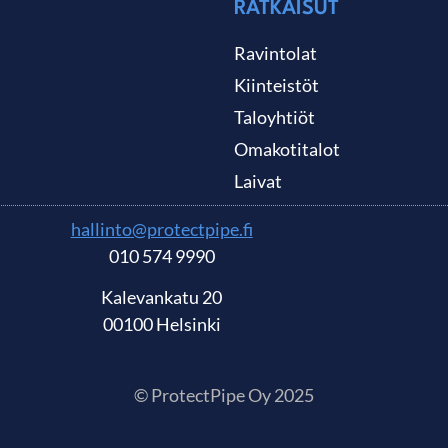
RATKAISUT
Ravintolat
Kiinteistöt
Taloyhtiöt
Omakotitalot
Laivat
hallinto@protectpipe.fi
010 574 9990
Kalevankatu 20
00100 Helsinki
© ProtectPipe Oy 2025