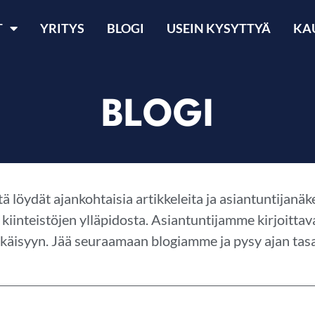
T
YRITYS
BLOGI
USEIN KYSYTTYÄ
KA
BLOGI
tä löydät ajankohtaisia artikkeleita ja asiantuntijan
a kiinteistöjen ylläpidosta. Asiantuntijamme kirjoitt
käisyyn. Jää seuraamaan blogiamme ja pysy ajan tasa