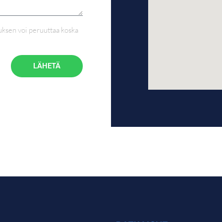
auksen voi peruuttaa koska
LÄHETÄ