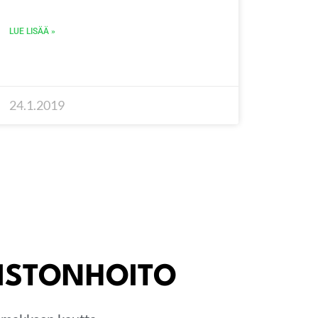
LUE LISÄÄ »
24.1.2019
KISTONHOITO