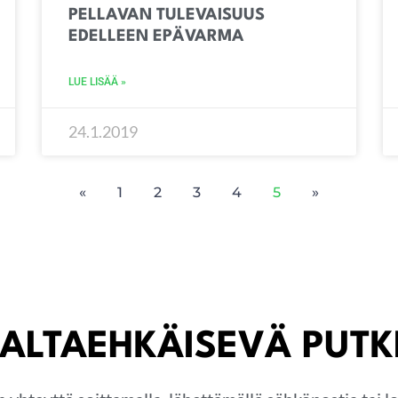
PELLAVAN TULEVAISUUS
EDELLEEN EPÄVARMA
LUE LISÄÄ »
24.1.2019
«
1
2
3
4
5
»
ALTAEHKÄISEVÄ PUT