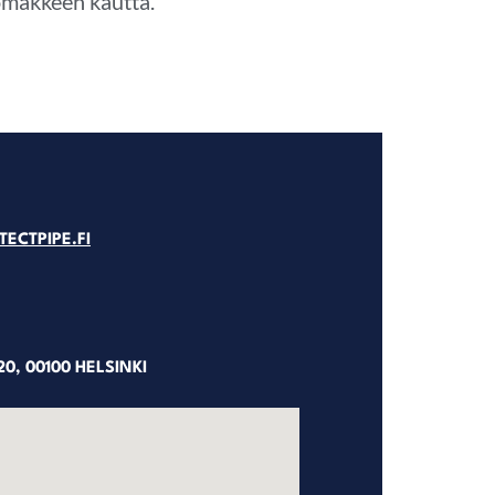
lomakkeen kautta.
ECTPIPE.FI
0, 00100 HELSINKI