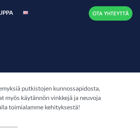
UPPA
OTA YHTEYTTÄ
äkemyksiä putkistojen kunnossapidosta,
avat myös käytännön vinkkejä ja neuvoja
lla toimialamme kehityksestä!