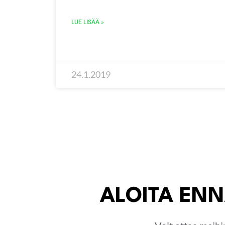
LUE LISÄÄ »
24.1.2019
ALOITA ENN