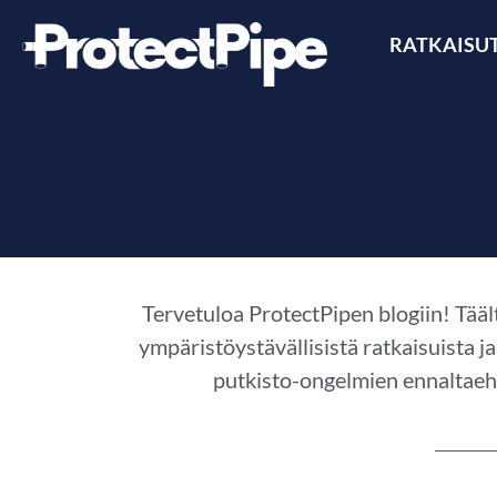
RATKAISU
Tervetuloa ProtectPipen blogiin! Tääl
ympäristöystävällisistä ratkaisuista j
putkisto-ongelmien ennaltaeh