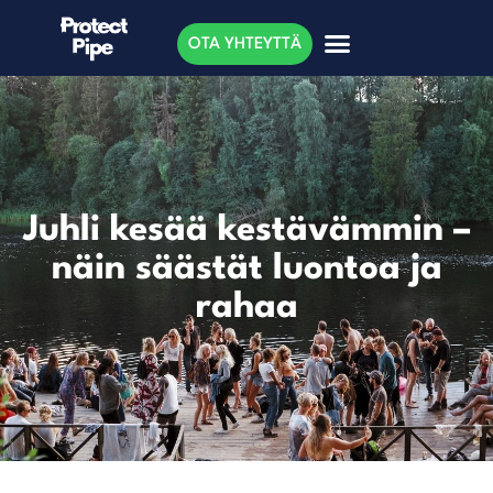
OTA YHTEYTTÄ
Juhli kesää kestävämmin –
näin säästät luontoa ja
rahaa