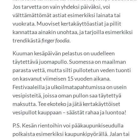
Jos tarvetta on vain yhdeksi päiväksi, voi
välttämättömät astiat esimerkiksi lainata tai
vuokrata. Muoviset kertakäyttöastiat ja pillit
kannattaa ainakin unohtaa, ja tarjoilla esimerkiksi
trendikästä
finger foodia
.
Kuuman kesäpäivän pelastus on uudelleen
täytettävä juomapullo. Suomessa on maailman
parasta vettä, mutta silti pullotetun veden tuonti
on kasvanut viimeisen 15 vuoden aikana.
Festivaaleilla ja ulkoilmatapahtumissa on usein
vesipisteitä, joissa oman pullon saa täytettyä
maksutta. Tee ekoteko ja jätä kertakäyttöiset
vesipullot kauppaan – säästät rahaa ja luontoa!
P.S. Kesän rientoihin voi pääkaupunkiseudulla
polkaista esimerkiksi kaupunkipyörällä. Jalan tai