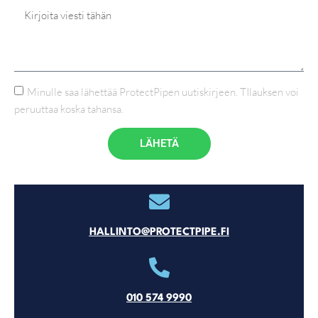
Minulle saa lähettää ProtectPipen uutiskirjeen. TIlauksen voi
peruuttaa koska tahansa.
LÄHETÄ
HALLINTO@PROTECTPIPE.FI
010 574 9990