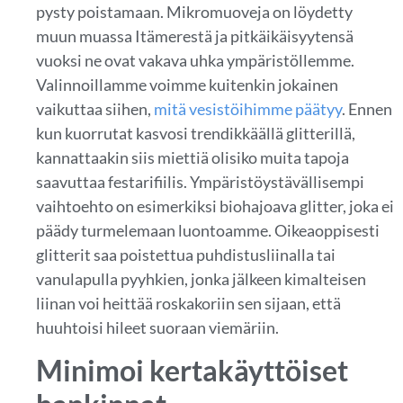
pysty poistamaan. Mikromuoveja on löydetty
muun muassa Itämerestä ja pitkäikäisyytensä
vuoksi ne ovat vakava uhka ympäristöllemme.
Valinnoillamme voimme kuitenkin jokainen
vaikuttaa siihen,
mitä vesistöihimme päätyy
. Ennen
kun kuorrutat kasvosi trendikkäällä glitterillä,
kannattaakin siis miettiä olisiko muita tapoja
saavuttaa festarifiilis. Ympäristöystävällisempi
vaihtoehto on esimerkiksi biohajoava glitter, joka ei
päädy turmelemaan luontoamme. Oikeaoppisesti
glitterit saa poistettua puhdistusliinalla tai
vanulapulla pyyhkien, jonka jälkeen kimalteisen
liinan voi heittää roskakoriin sen sijaan, että
huuhtoisi hileet suoraan viemäriin.
Minimoi kertakäyttöiset