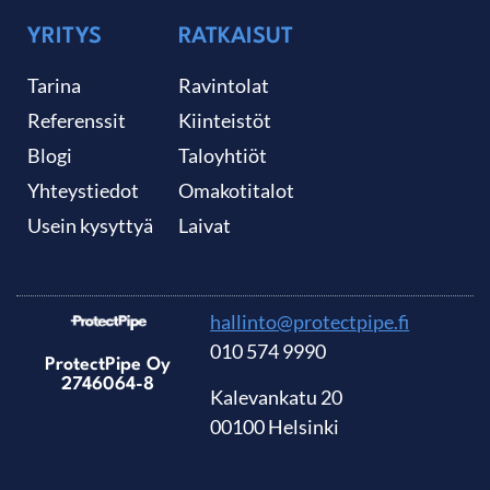
YRITYS
RATKAISUT
Tarina
Ravintolat
Referenssit
Kiinteistöt
Blogi
Taloyhtiöt
Yhteystiedot
Omakotitalot
Usein kysyttyä
Laivat
hallinto@protectpipe.fi
010 574 9990
ProtectPipe Oy
2746064-8
Kalevankatu 20
00100 Helsinki