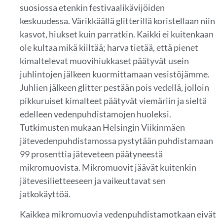
suosiossa etenkin festivaalikävijöiden
keskuudessa. Värikkäällä glitterillä koristellaan niin
kasvot, hiukset kuin parratkin. Kaikki ei kuitenkaan
ole kultaa mikä kiiltää; harva tietää, että pienet
kimaltelevat muovihiukkaset päätyvät usein
juhlintojen jälkeen kuormittamaan vesistöjämme.
Juhlien jälkeen glitter pestään pois vedellä, jolloin
pikkuruiset kimalteet päätyvät viemäriin ja sieltä
edelleen vedenpuhdistamojen huoleksi.
Tutkimusten mukaan Helsingin Viikinmäen
jätevedenpuhdistamossa pystytään puhdistamaan
99 prosenttia jäteveteen päätyneestä
mikromuovista. Mikromuovit jäävät kuitenkin
jätevesilietteeseen ja vaikeuttavat sen
jatkokäyttöä.
Kaikkea mikromuovia vedenpuhdistamotkaan eivät