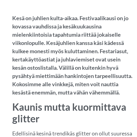
Kesä on juhlien kulta-aikaa. Festivaalikausi on jo
kovassa vauhdissa ja kesäkuukausina
mielenkiintoisia tapahtumia riittää jokaiselle
viikonlopulle. Kesäjuhlien kanssa käsi kädessä
kulkee monesti myös kuluttaminen. Festariasut,
kertakäyttöastiat ja juhlaviemiset ovat usein
kesän ostoslistalla. Välillä on kuitenkin hyvä
pysähtyä miettimään hankintojen tarpeellisuutta.
Kokosimme alle vinkkejä, miten voit nauttia
kesästä enemmän, mutta vähän vähemmällä.
Kaunis mutta kuormittava
glitter
Edellisinä kesinä trendikäs glitter on ollut suuressa