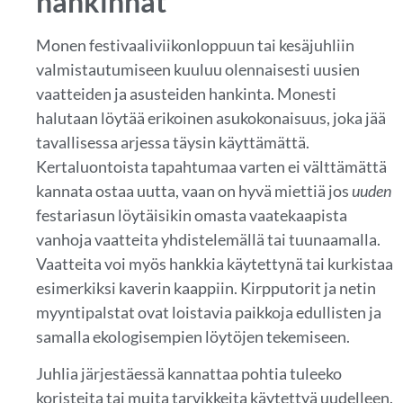
hankinnat
Monen festivaaliviikonloppuun tai kesäjuhliin
valmistautumiseen kuuluu olennaisesti uusien
vaatteiden ja asusteiden hankinta. Monesti
halutaan löytää erikoinen asukokonaisuus, joka jää
tavallisessa arjessa täysin käyttämättä.
Kertaluontoista tapahtumaa varten ei välttämättä
kannata ostaa uutta, vaan on hyvä miettiä jos
uuden
festariasun löytäisikin omasta vaatekaapista
vanhoja vaatteita yhdistelemällä tai tuunaamalla.
Vaatteita voi myös hankkia käytettynä tai kurkistaa
esimerkiksi kaverin kaappiin. Kirpputorit ja netin
myyntipalstat ovat loistavia paikkoja edullisten ja
samalla ekologisempien löytöjen tekemiseen.
Juhlia järjestäessä kannattaa pohtia tuleeko
koristeita tai muita tarvikkeita käytettyä uudelleen.