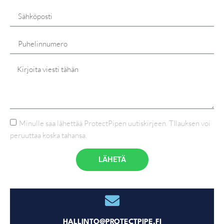
Minulle saa lähettää ProtectPipen uutiskirjeen. TIlauksen voi
peruuttaa koska tahansa.
LÄHETÄ
HALLINTO@PROTECTPIPE.FI