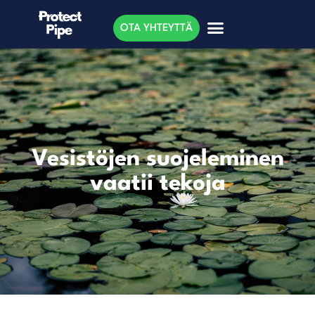
OTA YHTEYTTÄ
Vesistöjen suojeleminen
vaatii tekoja