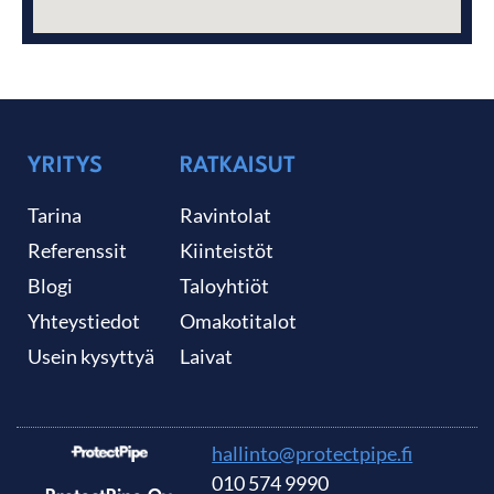
YRITYS
RATKAISUT
Tarina
Ravintolat
Referenssit
Kiinteistöt
Blogi
Taloyhtiöt
Yhteystiedot
Omakotitalot
Usein kysyttyä
Laivat
hallinto@protectpipe.fi
010 574 9990