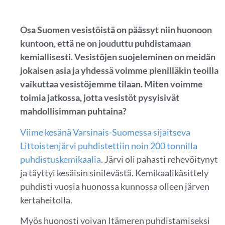
Osa Suomen vesistöistä on päässyt niin huonoon
kuntoon, että ne on jouduttu puhdistamaan
kemiallisesti. Vesistöjen suojeleminen on meidän
jokaisen asia ja yhdessä voimme pienilläkin teoilla
vaikuttaa vesistöjemme tilaan.
Miten voimme
toimia jatkossa, jotta vesistöt pysyisivät
mahdollisimman puhtaina?
Viime kesänä Varsinais-Suomessa sijaitseva
Littoistenjärvi puhdistettiin noin 200 tonnilla
puhdistuskemikaalia
. Järvi oli pahasti rehevöitynyt
ja täyttyi kesäisin sinilevästä. Kemikaalikäsittely
puhdisti vuosia huonossa kunnossa olleen järven
kertaheitolla.
Myös huonosti voivan Itämeren puhdistamiseksi