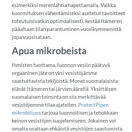
esimerkiksi merenlahtia hapettamalla. Vaikka
kuormituksen vähentämiseksi asetetut tavoitteet
toteutuisivatkin optimaalisesti, kestää Itämeren
pääaltaan tilan parantuminen vuosikymmenistä
jopa vuosisataan.
Apua mikrobeista
Ihmisten tuottama, luonnon vesiin päätyvä
orgaaninen jäte on yksi vesistöjämme
saastuttavista tekijöistä. Monet suomalaisista
elävät Itämeren tai järvien äärellä. Yksittäisen
suomalaisen toiminta on siis merkittävää
vesistöjemme tilaa ajatellen.
ProtectPipen
mikrobiliuos
tarjoaa luonnollisen ja tehokkaan
keinon vesistöjen suojelemiseen. Jokainen voi
omalta osaltaan ehkäistä vesistöjen saastumista