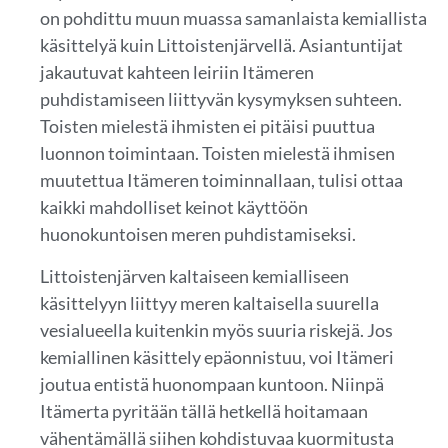
on pohdittu muun muassa samanlaista kemiallista
käsittelyä kuin Littoistenjärvellä. Asiantuntijat
jakautuvat kahteen leiriin Itämeren
puhdistamiseen liittyvän kysymyksen suhteen.
Toisten mielestä ihmisten ei pitäisi puuttua
luonnon toimintaan. Toisten mielestä ihmisen
muutettua Itämeren toiminnallaan, tulisi ottaa
kaikki mahdolliset keinot käyttöön
huonokuntoisen meren puhdistamiseksi.
Littoistenjärven kaltaiseen kemialliseen
käsittelyyn liittyy meren kaltaisella suurella
vesialueella kuitenkin myös suuria riskejä. Jos
kemiallinen käsittely epäonnistuu, voi Itämeri
joutua entistä huonompaan kuntoon. Niinpä
Itämerta pyritään tällä hetkellä hoitamaan
vähentämällä siihen kohdistuvaa kuormitusta