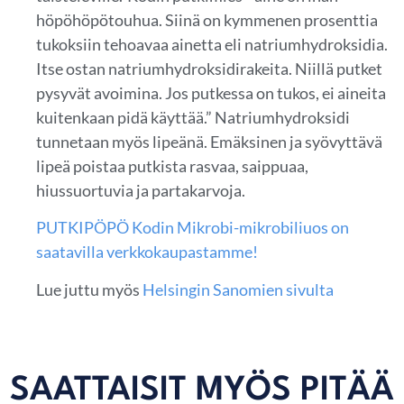
höpöhöpötouhua. Siinä on kymmenen prosenttia
tukoksiin tehoavaa ainetta eli natriumhydroksidia.
Itse ostan natriumhydroksidirakeita. Niillä putket
pysyvät avoimina. Jos putkessa on tukos, ei aineita
kuitenkaan pidä käyttää.” Natriumhydroksidi
tunnetaan myös lipeänä. Emäksinen ja syövyttävä
lipeä poistaa putkista rasvaa, saippuaa,
hiussuortuvia ja partakarvoja.
PUTKIPÖPÖ Kodin Mikrobi-mikrobiliuos on
saatavilla verkkokaupastamme!
Lue juttu myös
Helsingin Sanomien sivulta
SAATTAISIT MYÖS PITÄÄ