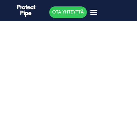
OTA YHTEYTTÄ
Tukoksia ahmiva mikrobi
ratkaisee putkiongelmat,
väittää suomalaisyritys –
Asiantuntija: ”kuulostaa
ihan hyvältä” (Helsingin
Sanomat 15.11.17)