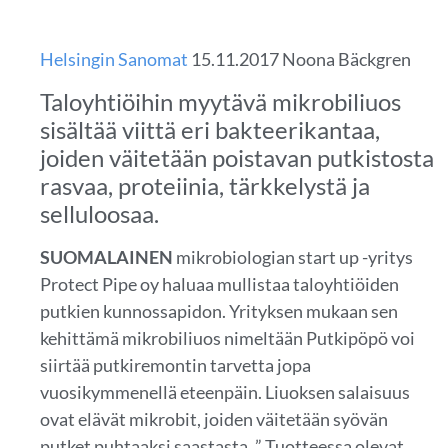
Helsingin Sanomat
15.11.2017 Noona Bäckgren
Taloyhtiöihin myytävä mikrobiliuos
sisältää viittä eri bakteerikantaa,
joiden väitetään poistavan putkistosta
rasvaa, proteiinia, tärkkelystä ja
selluloosaa.
SUOMALAINEN
mikrobiologian start up -yritys
Protect Pipe oy haluaa mullistaa taloyhtiöiden
putkien kunnossapidon. Yrityksen mukaan sen
kehittämä mikrobiliuos nimeltään Putkipöpö voi
siirtää putkiremontin tarvetta jopa
vuosikymmenellä eteenpäin. Liuoksen salaisuus
ovat elävät mikrobit, joiden väitetään syövän
putket puhtaaksi saastasta. ” Tuotteessa olevat