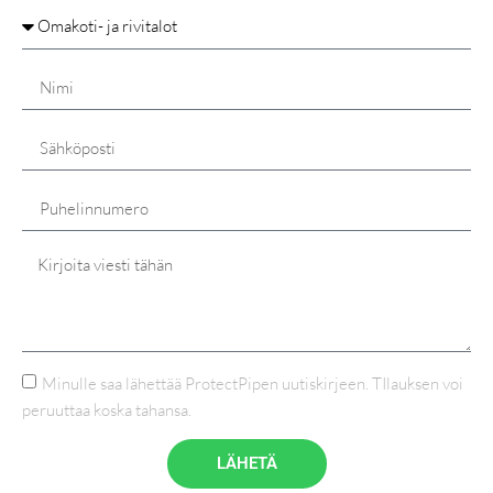
Minulle saa lähettää ProtectPipen uutiskirjeen. TIlauksen voi
peruuttaa koska tahansa.
LÄHETÄ