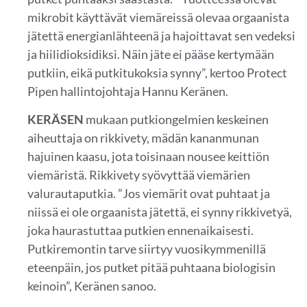
mikrobit käyttävät viemäreissä olevaa orgaanista
jätettä energianlähteenä ja hajoittavat sen vedeksi
ja hiilidioksidiksi. Näin jäte ei pääse kertymään
putkiin, eikä putkitukoksia synny”, kertoo Protect
Pipen hallintojohtaja Hannu Keränen.
KERÄSEN
mukaan putkiongelmien keskeinen
aiheuttaja on rikkivety, mädän kananmunan
hajuinen kaasu, jota toisinaan nousee keittiön
viemäristä. Rikkivety syövyttää viemärien
valurautaputkia. ”Jos viemärit ovat puhtaat ja
niissä ei ole orgaanista jätettä, ei synny rikkivetyä,
joka haurastuttaa putkien ennenaikaisesti.
Putkiremontin tarve siirtyy vuosikymmenillä
eteenpäin, jos putket pitää puhtaana biologisin
keinoin”, Keränen sanoo.