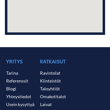
YRITYS
RATKAISUT
Tarina
Ravintolat
Referenssit
Kiinteistöt
Blogi
Taloyhtiöt
Yhteystiedot
Omakotitalot
Usein kysyttyä
Laivat