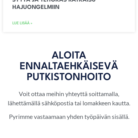
SYYTÄ JA TEHOKAS RATKAISU
HAJUONGELMIIN
LUE LISÄÄ »
ALOITA
ENNALTAEHKÄISEVÄ
PUTKISTONHOITO
Voit ottaa meihin yhteyttä soittamalla,
lähettämällä sähköpostia tai lomakkeen kautta.
Pyrimme vastaamaan yhden työpäivän sisällä.