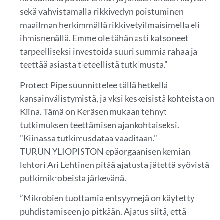
sekä vahvistamalla rikkivedyn poistuminen
maailman herkimmällä rikkivetyilmaisimella eli
ihmisnenällä. Emme ole tähän asti katsoneet
tarpeelliseksi investoida suuri summia rahaa ja
teettää asiasta tieteellistä tutkimusta.”
Protect Pipe suunnittelee tällä hetkellä
kansainvälistymistä, ja yksi keskeisistä kohteista on
Kiina. Tämä on Keräsen mukaan tehnyt
tutkimuksen teettämisen ajankohtaiseksi.
”Kiinassa tutkimusdataa vaaditaan.”
TURUN YLIOPISTON epäorgaanisen kemian
lehtori Ari Lehtinen pitää ajatusta jätettä syövistä
putkimikrobeista järkevänä.
”Mikrobien tuottamia entsyymejä on käytetty
puhdistamiseen jo pitkään. Ajatus siitä, että