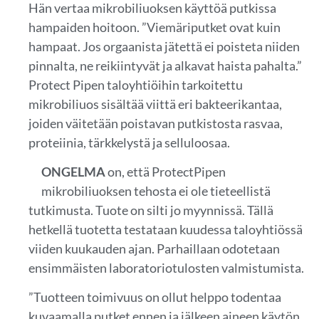
Hän vertaa mikrobiliuoksen käyttöä putkissa
hampaiden hoitoon. ”Viemäriputket ovat kuin
hampaat. Jos orgaanista jätettä ei poisteta niiden
pinnalta, ne reikiintyvät ja alkavat haista pahalta.”
Protect Pipen taloyhtiöihin tarkoitettu
mikrobiliuos sisältää viittä eri bakteerikantaa,
joiden väitetään poistavan putkistosta rasvaa,
proteiinia, tärkkelystä ja selluloosaa.
ONGELMA
on, että ProtectPipen
mikrobiliuoksen tehosta ei ole tieteellistä
tutkimusta. Tuote on silti jo myynnissä. Tällä
hetkellä tuotetta testataan kuudessa taloyhtiössä
viiden kuukauden ajan. Parhaillaan odotetaan
ensimmäisten laboratoriotulosten valmistumista.
”Tuotteen toimivuus on ollut helppo todentaa
kuvaamalla putket ennen ja jälkeen aineen käytön