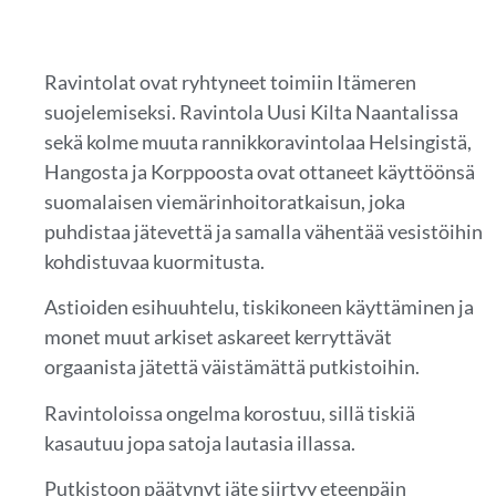
Ravintolat ovat ryhtyneet toimiin Itämeren
suojelemiseksi. Ravintola Uusi Kilta Naantalissa
sekä kolme muuta rannikkoravintolaa Helsingistä,
Hangosta ja Korppoosta ovat ottaneet käyttöönsä
suomalaisen viemärinhoitoratkaisun, joka
puhdistaa jätevettä ja samalla vähentää vesistöihin
kohdistuvaa kuormitusta.
Astioiden esihuuhtelu, tiskikoneen käyttäminen ja
monet muut arkiset askareet kerryttävät
orgaanista jätettä väistämättä putkistoihin.
Ravintoloissa ongelma korostuu, sillä tiskiä
kasautuu jopa satoja lautasia illassa.
Putkistoon päätynyt jäte siirtyy eteenpäin