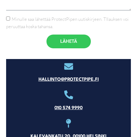
Minulle saa lähettää ProtectPipen uutiskirjeen. TIlauksen voi
peruuttaa koska tahansa.
LÄHETÄ
HALLINTO@PROTECTPIPE.FI
010 574 9990
KALEVANKATU 20, 00100 HELSINKI