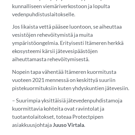
kunnalliseen viemäriverkostoon ja lopulta
vedenpuhdistuslaitokselle.
Jos likaista vettä pääsee luontoon, se aiheuttaa
vesistöjen rehevöitymistä ja muita
ympäristöongelmia. Erityisesti Itämeren herkkä
ekosysteemi kärsii jätevesipäästöjen
aiheuttamasta rehevöitymisestä.
Nopein tapa vähentää Itämeren kuormitusta
vuoteen 2021 mennessä on keskittyä suuriin
pistekuormituksiin kuten yhdyskuntien jätevesiin.
– Suurimpia yksittäisiä jätevedenpuhdistamoja
kuormittavia kohteita ovat ravintolat ja
tuotantolaitokset, toteaa Protectpipen
asiakkuusjohtaja
Juuso Virtala
.