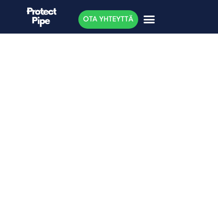
OTA YHTEYTTÄ
Ravintolat käsittelevät
rasvat suojellakseen
Itämerta (Vakka-Suomen
Sanomat 12.7.2018)