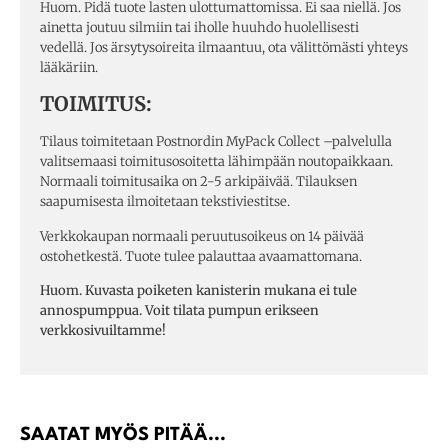
Huom.
Pidä tuote lasten ulottumattomissa. Ei saa niellä. Jos
ainetta joutuu silmiin tai iholle huuhdo huolellisesti
vedellä. Jos ärsytysoireita ilmaantuu, ota välittömästi yhteys
lääkäriin.
TOIMITUS:
Tilaus toimitetaan Postnordin MyPack Collect –palvelulla
valitsemaasi toimitusosoitetta lähimpään noutopaikkaan.
Normaali toimitusaika on 2-5 arkipäivää. Tilauksen
saapumisesta ilmoitetaan tekstiviestitse.
Verkkokaupan normaali peruutusoikeus on 14 päivää
ostohetkestä. Tuote tulee palauttaa avaamattomana.
Huom. Kuvasta poiketen kanisterin mukana ei tule
annospumppua. Voit tilata pumpun erikseen
verkkosivuiltamme!
SAATAT MYÖS PITÄÄ...