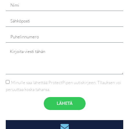
Minulle saa lähettää ProtectPipen uutiskirjeen. TIlauksen voi
peruuttaa koska tahansa.
LÄHETÄ