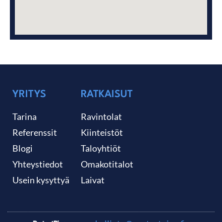
YRITYS
RATKAISUT
Tarina
Ravintolat
Referenssit
Kiinteistöt
Blogi
Taloyhtiöt
Yhteystiedot
Omakotitalot
Usein kysyttyä
Laivat