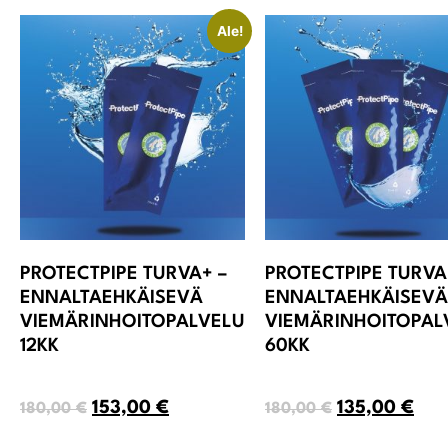
Ale!
PROTECTPIPE TURVA+ –
PROTECTPIPE TURVA
ENNALTAEHKÄISEVÄ
ENNALTAEHKÄISEVÄ
VIEMÄRINHOITOPALVELU
VIEMÄRINHOITOPAL
12KK
60KK
153,00
€
135,00
€
180,00
€
180,00
€