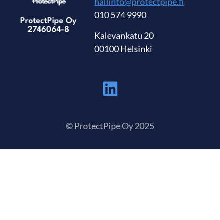
hallinto@protectpipe.fi
010 574 9990
ProtectPipe Oy
2746064-8
Kalevankatu 20
00100 Helsinki
© ProtectPipe Oy 2025