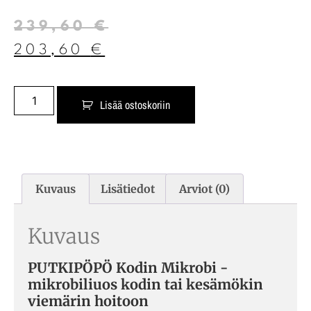
239,60
€
203,60
€
Lisää ostoskoriin
Kuvaus
Lisätiedot
Arviot (0)
Kuvaus
PUTKIPÖPÖ Kodin Mikrobi -
mikrobiliuos kodin tai kesämökin
viemärin hoitoon