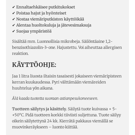
✔ Ennaltaehkäisee putkitukokset
✔ Poistaa hajut ja hyönteiset
✔ Nostaa viemäriputkiston käyttöikää
✔ Alentaa huoltokuluja ja jätevesimaksuja
✔ Suojaa ympäristöä
Sisältää mm.
Luonnollisia mikrobeja. Säilöntäaine 1,2-
benzisothiazolin-3-one. Hajustettu. Voi aiheuttaa allergisen
reaktion.
KÄYTTÖOHJE:
Jaa 1 litra liuosta iltaisin tasaisesti jokaiseen viemäripisteen
kerran kuukaudessa. Pyri välttämään viemäreiden
huuhtelua yön aikana.
Älä kaada tuotetta suoraan astianpesukoneeseen.
Tuotteen säilytys ja käsittely.
Säilytä tuote kuivassa + 5-
+50°C. Pidä tuotteen korkki tiiviisti suljettuna. Tuote säilyy
oikein säilytettynä 24 kk. Kierrätä pakkaus viemällä se
muovinkeräykseen – luonto kiittää.