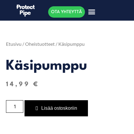
OTA YHTEYTTÄ
Etusivu
/
Oheistuotteet
/ Käsipumppu
Käsipumppu
14,99
€
Lisää ostoskoriin