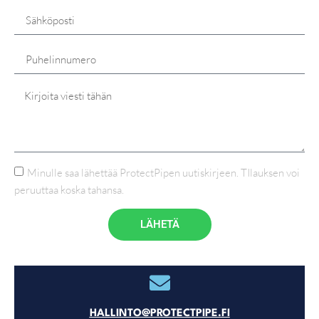
Minulle saa lähettää ProtectPipen uutiskirjeen. TIlauksen voi
peruuttaa koska tahansa.
LÄHETÄ
HALLINTO@PROTECTPIPE.FI