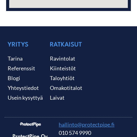
YRITYS
RATKAISUT
Tarina
Ravintolat
Referenssit
Kiinteistöt
Blogi
Taloyhtiöt
Yhteystiedot
Omakotitalot
Usein kysyttyä
Laivat
hallinto@protectpipe.fi
010 574 9990
ProtectPipe Oy