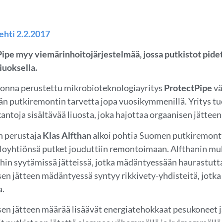
hti 2.2.2017
ipe myy viemärinhoito­järjestelmää, jossa putkistot pid
iuoksella.
onna perustettu mikrobioteknologiayritys
ProtectPipe
vä
än putkiremontin tarvetta jopa vuosikymmenillä. Yritys tu
antoja sisältävää liuosta, joka hajottaa orgaanisen jätteen
n perustaja
Klas Alfthan
alkoi pohtia Suomen putkiremontt
loyhtiönsä putket jouduttiin remontoimaan. Alfthanin mu
hin syytämissä jätteissä, jotka mädäntyessään haurastutt
en jätteen mädäntyessä syntyy rikkivety-yhdisteitä, jotk
a.
en jätteen määrää lisäävät energiatehokkaat pesukoneet ja