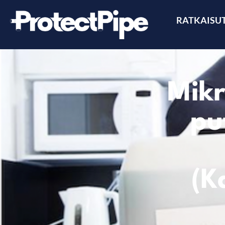
RATKAISU
Mikr
pu
(K