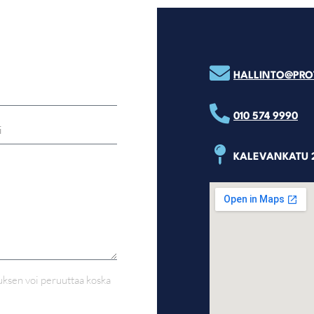
HALLINTO@PROT
010 574 9990
KALEVANKATU 2
auksen voi peruuttaa koska