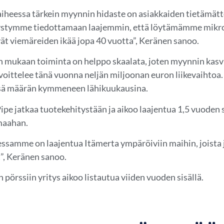
aiheessa tärkein myynnin hidaste on asiakkaiden tietämä
ystymme tiedottamaan laajemmin, että löytämämme mikrob
ät viemäreiden ikää jopa 40 vuotta”, Keränen sanoo.
n mukaan toiminta on helppo skaalata, joten myynnin kasvu
avoittelee tänä vuonna neljän miljoonan euron liikevaihtoa.
sä määrän kymmeneen lähikuukausina.
ipe jatkaa tuotekehitystään ja aikoo laajentua 1,5 vuoden 
maahan.
ssamme on laajentua Itämerta ympäröiviin maihin, joista
”, Keränen sanoo.
 pörssiin yritys aikoo listautua viiden vuoden sisällä.