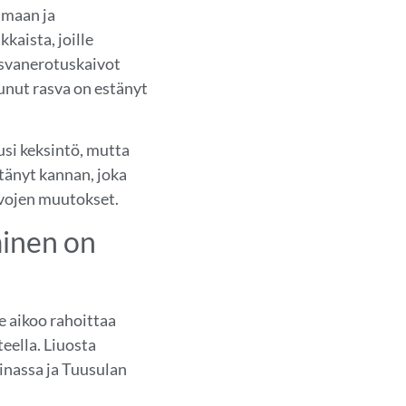
amaan ja
kaista, joille
asvanerotuskaivot
unut rasva on estänyt
si keksintö, mutta
tänyt kannan, joka
rvojen muutokset.
minen on
se aikoo rahoittaa
eella. Liuosta
inassa ja Tuusulan