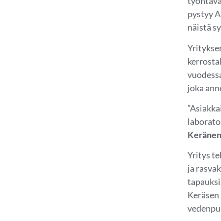
työntävä
pystyy A
näistä sy
Yritykse
kerrosta
vuodessa
joka ann
”Asiakkai
laborato
Keräne
Yritys te
ja rasva
tapauksi
Keräsen 
vedenpuh