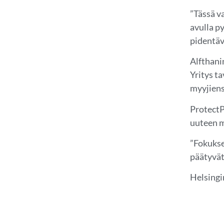
”Tässä v
avulla p
pidentäv
Alfthani
Yritys t
myyjien
ProtectP
uuteen 
”Fokukse
päätyvät
Helsingin