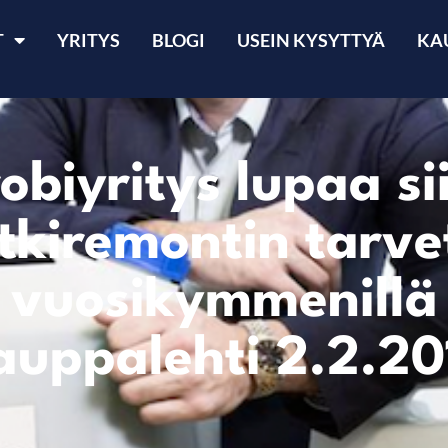
T
YRITYS
BLOGI
USEIN KYSYTTYÄ
KA
obiyritys lupaa si
tkiremontin tarve
vuosikymmenillä
auppalehti 2.2.20