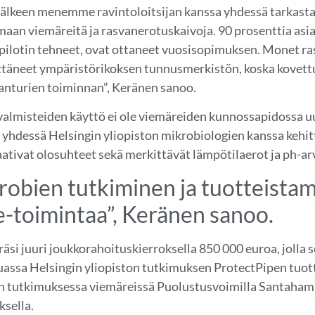
 jälkeen menemme ravintoloitsijan kanssa yhdessä tarkast
maan viemäreitä ja rasvanerotuskaivoja. 90 prosenttia asiak
ilotin tehneet, ovat ottaneet vuosisopimuksen. Monet r
ttäneet ympäristörikoksen tunnusmerkistön, koska kovett
anturien toiminnan”, Keränen sanoo.
almisteiden käyttö ei ole viemäreiden kunnossapidossa uu
n yhdessä Helsingin yliopiston mikrobiologien kanssa kehit
aativat olosuhteet sekä merkittävät lämpötilaerot ja ph-a
robien tutkiminen ja tuotteista
e-toimintaa”, Keränen sanoo.
räsi juuri joukkorahoituskierroksella 850 000 euroa, jolla 
ssa Helsingin yliopiston tutkimuksen ProtectPipen tuott
n tutkimuksessa viemäreissä Puolustusvoimilla Santaham
ksella.