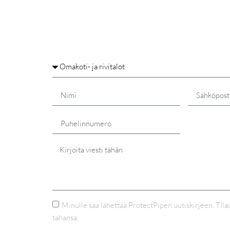
Minulle saa lähettää ProtectPipen uutiskirjeen. TIl
tahansa.