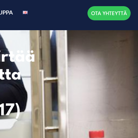
UPPA
OTA YHTEYTTÄ
irtää
tta
17)