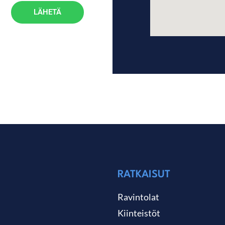
LÄHETÄ
RATKAISUT
Ravintolat
Kiinteistöt