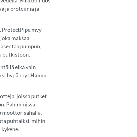
vedellä. Mikrobiliuos
 ja proteiinia ja
t. ProtectPipe myy
 joka maksaa
ys asentaa pumpun,
a putkistoon.
ntällä eikä vain
ksi hypännyt
Hannu
otteja, joissa putket
tön. Pahimmissa
a moottorisahalla.
ta puhtaiksi, mihin
 kykene.