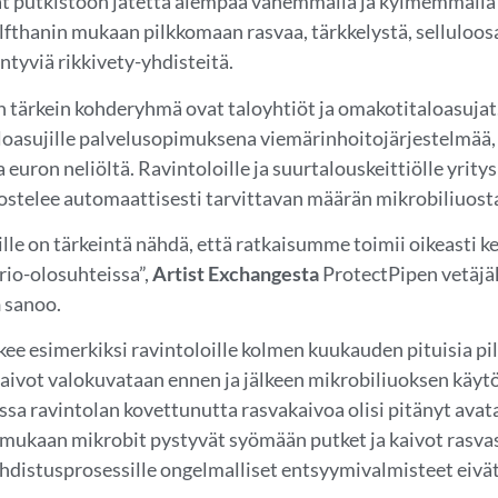
t putkistoon jätettä aiempaa vähemmällä ja kylmemmällä 
lfthanin mukaan pilkkomaan rasvaa, tärkkelystä, selluloosaa
ntyviä rikkivety-yhdisteitä.
n tärkein kohderyhmä ovat taloyhtiöt ja omakotitaloasuja
loasujille palvelusopimuksena viemärinhoitojärjestelmää,
 euron neliöltä. Ravintoloille ja suurtalouskeittiölle yrit
ostelee automaattisesti tarvittavan määrän mik­robiliuost
lle on tärkeintä nähdä, että ratkaisumme toimii oikeasti ke
rio-olosuhteissa”,
Artist Exchangesta
ProtectPipen vetäjä
n
sanoo.
kee esimerkiksi ravintoloille kolmen kuukauden pituisia pil
kaivot valokuvataan ennen ja jälkeen mikrobiliuoksen käy
ssa ravintolan kovettunutta rasvakaivoa olisi pitänyt avat
mukaan mikrobit pystyvät syömään putket ja kaivot rasvas
distusprosessille ongelmalliset entsyymivalmisteet eivät