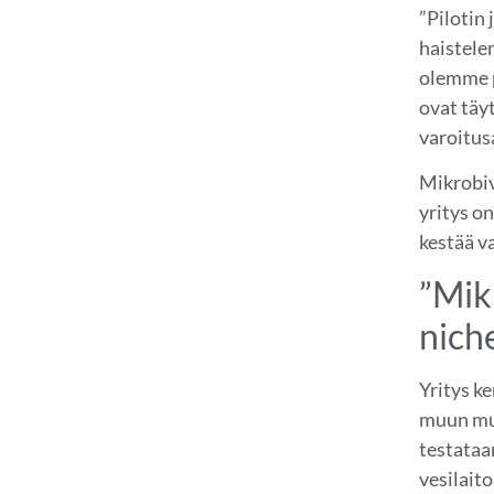
”Pilotin
haistele
olemme p
ovat täy
varoitus
Mikrobiv
yritys o
kestää v
”Mik
nich
Yritys ke
muun mua
testataa
vesilaito