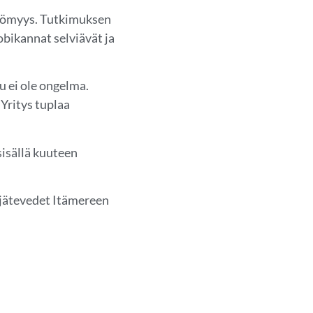
ttömyys. Tutkimuksen
ikannat selviävät ja
 ei ole ongelma.
 Yritys tuplaa
sisällä kuuteen
 jätevedet Itämereen