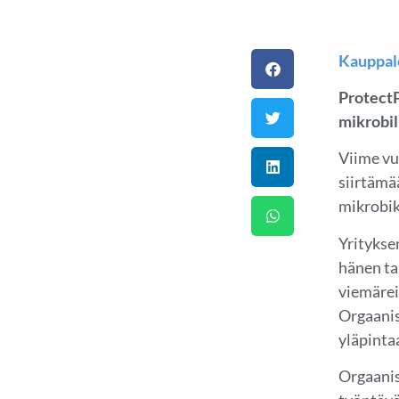
Kauppale
ProtectP
mikrobil
Viime vu
siirtämä
mikrobik
Yritykse
hänen ta
viemärei
Orgaanis
yläpinta
Orgaanis