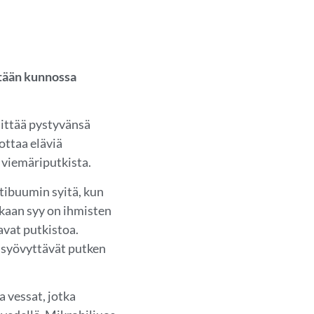
etään kunnossa
ittää pystyvänsä
ottaa eläviä
 viemäriputkista.
ibuumin syitä, kun
kaan syy on ihmisten
avat putkistoa.
a syövyttävät putken
 vessat, jotka