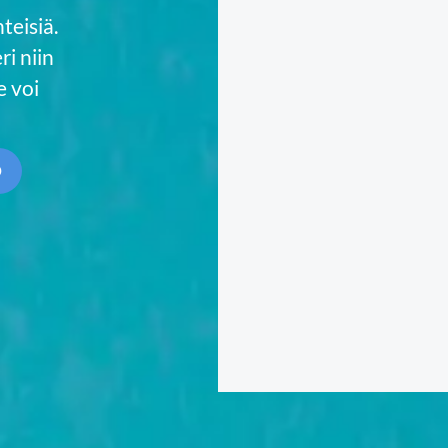
teisiä.
i niin
 voi
Ö