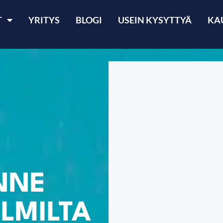
T
YRITYS
BLOGI
USEIN KYSYTTYÄ
KA
NNE
LMILTA