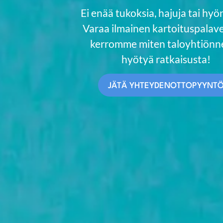
Ei enää tukoksia, hajuja tai hyön
Varaa ilmainen kartoituspalaver
kerromme miten taloyhtiönne
hyötyä ratkaisusta!
JÄTÄ YHTEYDENOTTOPYYNT