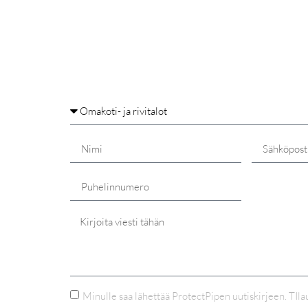
Minulle saa lähettää ProtectPipen uutiskirjeen. TIl