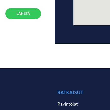
LÄHETÄ
RATKAISUT
Ravintolat