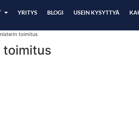
T
YRITYS
BLOGI
USEIN KYSYTTYÄ
KA
isterin toimitus
 toimitus