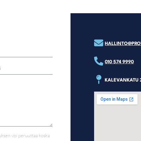
HALLINTO@PROT
010 574 9990
KALEVANKATU 2
auksen voi peruuttaa koska